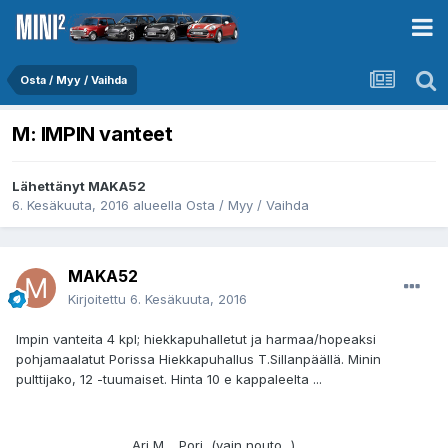
Osta / Myy / Vaihda
M: IMPIN vanteet
Lähettänyt
MAKA52
6. Kesäkuuta, 2016
alueella
Osta / Myy / Vaihda
MAKA52
Kirjoitettu
6. Kesäkuuta, 2016
Impin vanteita 4 kpl; hiekkapuhalletut ja harmaa/hopeaksi
pohjamaalatut Porissa Hiekkapuhallus T.Sillanpäällä. Minin
pulttijako, 12 -tuumaiset. Hinta 10 e kappaleelta ...
Ari M. Pori (vain nouto...)