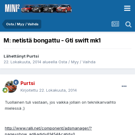
Osta / Myy / Vaihda
M: netistä bongattu - Gti swift mk1
Lähettänyt
Purtsi
22. Lokakuuta, 2014
alueella
Osta / Myy / Vaihda
Purtsi
Kirjoitettu
22. Lokakuuta, 2014
Tuollainen tuli vastaan, jos vaikka jollain on tekniikanvaihto
mielessä ;)
http://www.ralli.net/component/adsmanager/?
page=show_ad&adid=61454&catid=0