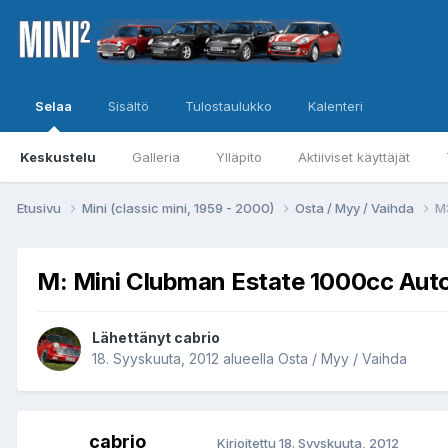
Selaa
Sisältö
Tulostaulukko
Kalenteri
Keskustelu
Galleria
Ylläpito
Aktiiviset käyttäjät
Etusivu
Mini (classic mini, 1959 - 2000)
Osta / Myy / Vaihda
M
M: Mini Clubman Estate 1000cc Aut
Lähettänyt
cabrio
18. Syyskuuta, 2012
alueella
Osta / Myy / Vaihda
cabrio
Kirjoitettu
18. Syyskuuta, 2012