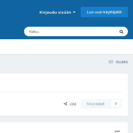
Luo uusi käyttäjätili
Kirjaudu sisään
Sisältö
Jaa
Seuraajat
0