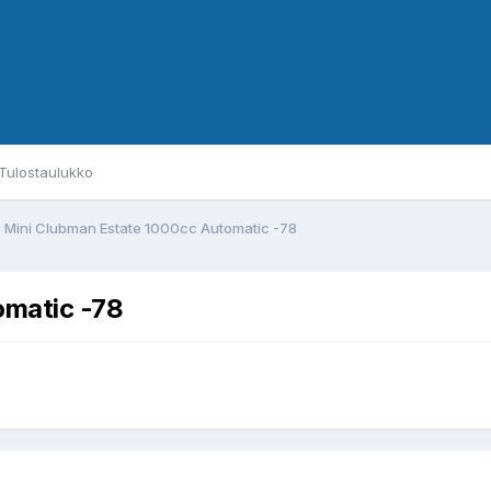
Tulostaulukko
: Mini Clubman Estate 1000cc Automatic -78
omatic -78