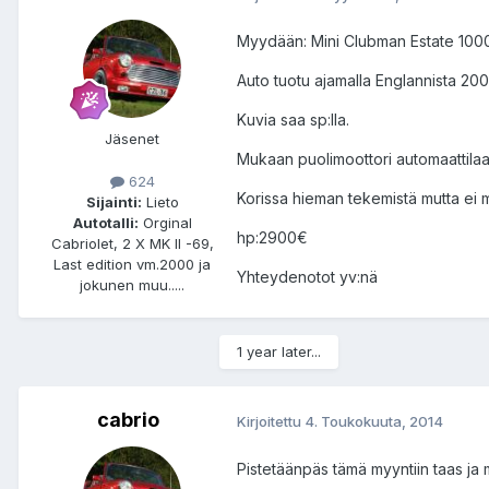
Myydään: Mini Clubman Estate 100
Auto tuotu ajamalla Englannista 200
Kuvia saa sp:lla.
Jäsenet
Mukaan puolimoottori automaattilaat
624
Korissa hieman tekemistä mutta ei mit
Sijainti:
Lieto
Autotalli:
Orginal
hp:2900€
Cabriolet, 2 X MK II -69,
Last edition vm.2000 ja
Yhteydenotot yv:nä
jokunen muu.....
1 year later...
cabrio
Kirjoitettu
4. Toukokuuta, 2014
Pistetäänpäs tämä myyntiin taas ja 