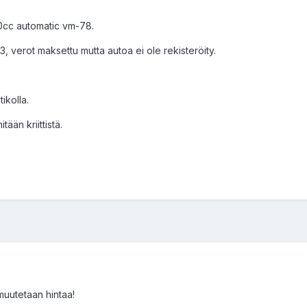
0cc automatic vm-78.
3, verot maksettu mutta autoa ei ole rekisteröity.
ikolla.
ään kriittistä.
muutetaan hintaa!