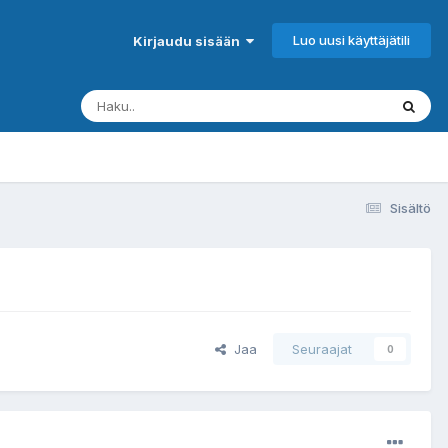
Luo uusi käyttäjätili
Kirjaudu sisään
Sisältö
Jaa
Seuraajat
0