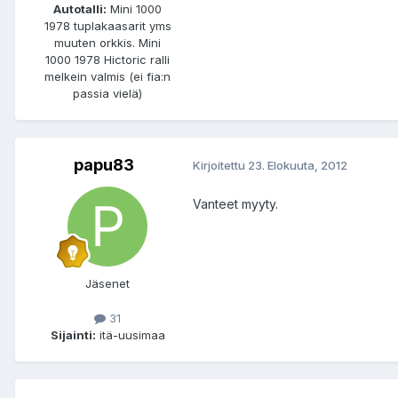
Autotalli:
Mini 1000
1978 tuplakaasarit yms
muuten orkkis. Mini
1000 1978 Hictoric ralli
melkein valmis (ei fia:n
passia vielä)
papu83
Kirjoitettu
23. Elokuuta, 2012
Vanteet myyty.
Jäsenet
31
Sijainti:
itä-uusimaa