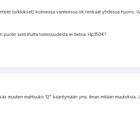
ivanteet (orkkikset) kolmessa vanteessa ok renkaat yhdessä huono. Va
sin puolin siisti mutta toimivuudesta ei tietoa. Hp.150€?
enkäs muuten mahtuuko 12" kääntymään yms. ilman mitään muutoksia. 