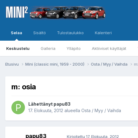
Selaa
Sisältö
Tulostaulukko
Kalenteri
Keskustelu
Galleria
Ylläpito
Aktiiviset käyttäjät
Etusivu
Mini (classic mini, 1959 - 2000)
Osta / Myy / Vaihda
m:
m: osia
Lähettänyt
papu83
17. Elokuuta, 2012
alueella
Osta / Myy / Vaihda
papu83
Kirjoitettu
17. Elokuuta, 2012