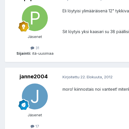
Eli löytyisi ylimääräisenä 12" tykk
Sit löytyis yksi kaasari su 38 päälli
Jäsenet
31
Sijainti:
itä-uusimaa
janne2004
Kirjoitettu
22. Elokuuta, 2012
moro! kiinnostais noi vanteet! mit
Jäsenet
17