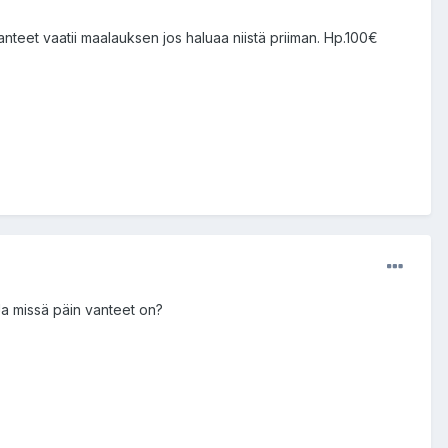
nteet vaatii maalauksen jos haluaa niistä priiman. Hp.100€
Ja missä päin vanteet on?