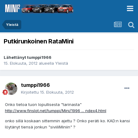
Yleistä
Putkirunkoinen RataMini
Lähettänyt
tumppi1966
15. Elokuuta, 2012
alueella
Yleistä
tumppi1966
Kirjoitettu
15. Elokuuta, 2012
Onko tietoa tuon lopullisesta "tarinasta"
http://www.finslot.net/tumppi/Mini/1996 ... ndex4.html
onko sillä koskaan sittemmin ajettu ? Onko peräti ko. KAD:n kansi
löytänyt tiensä jonkun "siviiliMiniin" ?