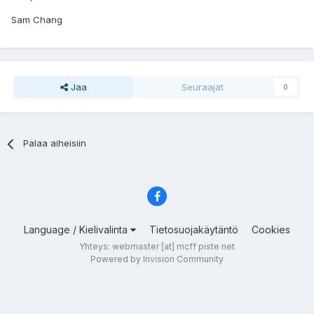
Sam Chang
Jaa
Seuraajat
0
Palaa aiheisiin
Language / Kielivalinta
Tietosuojakäytäntö
Cookies
Yhteys: webmaster [at] mcff piste net
Powered by Invision Community