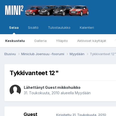
Selaa
Sisältö
Tulostaulukko
Kalenteri
Keskustelu
Galleria
Ylläpito
Aktiiviset käyttäjät
Etusivu
Miniclub Joensuu -foorumi
Myydään
Tykkivanteet 12
Tykkivanteet 12"
Lähettänyt Guest mikkohuikko
31. Toukokuuta, 2010
alueella
Myydään
Guest
Kirjoitettu
31. Toukokuuta, 2010