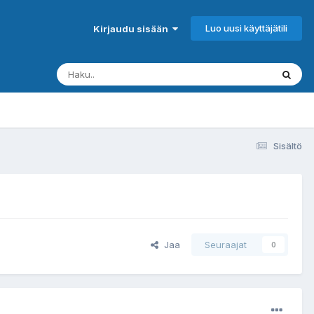
Luo uusi käyttäjätili
Kirjaudu sisään
Sisältö
Jaa
Seuraajat
0