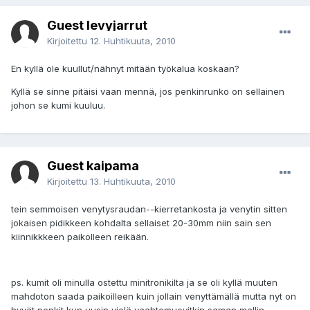
Guest levyjarrut
Kirjoitettu
12. Huhtikuuta, 2010
En kyllä ole kuullut/nähnyt mitään työkalua koskaan?
Kyllä se sinne pitäisi vaan mennä, jos penkinrunko on sellainen
johon se kumi kuuluu.
Guest kaipama
Kirjoitettu
13. Huhtikuuta, 2010
tein semmoisen venytysraudan--kierretankosta ja venytin sitten
jokaisen pidikkeen kohdalta sellaiset 20-30mm niin sain sen
kiinnikkkeen paikolleen reikään.
ps. kumit oli minulla ostettu minitronikilta ja se oli kyllä muuten
mahdoton saada paikoilleen kuin jollain venyttämällä mutta nyt on