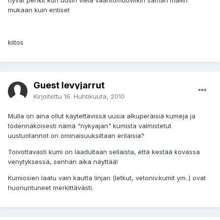
hyvät penkit kun uusin vielä vaahtomuovitkin saman mallin
mukaan kuin entiset
kiitos
Guest levyjarrut
Kirjoitettu
16. Huhtikuuta, 2010
Mulla on aina ollut käytettävissä uusia alkuperäisiä kumeja ja
todennäköisesti nämä "nykyajan" kumista valmistetut
uustuotannot on ominaisuuksiltaan erilaisia?
Toivottavasti kumi on laadultaan sellaista, että kestää kovassa
venytyksessä, senhän aika näyttää!
Kumiosien laatu vain kautta linjan (letkut, vetoniv.kumit ym..) ovat
huonuntuneet merkittävästi.