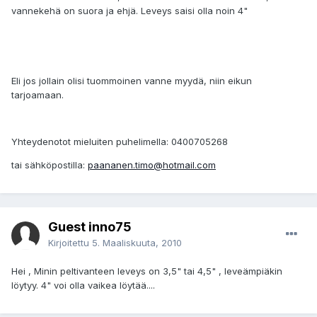
vannekehä on suora ja ehjä. Leveys saisi olla noin 4"
Eli jos jollain olisi tuommoinen vanne myydä, niin eikun
tarjoamaan.
Yhteydenotot mieluiten puhelimella: 0400705268
tai sähköpostilla:
paananen.timo@hotmail.com
Guest inno75
Kirjoitettu
5. Maaliskuuta, 2010
Hei , Minin peltivanteen leveys on 3,5" tai 4,5" , leveämpiäkin
löytyy. 4" voi olla vaikea löytää....