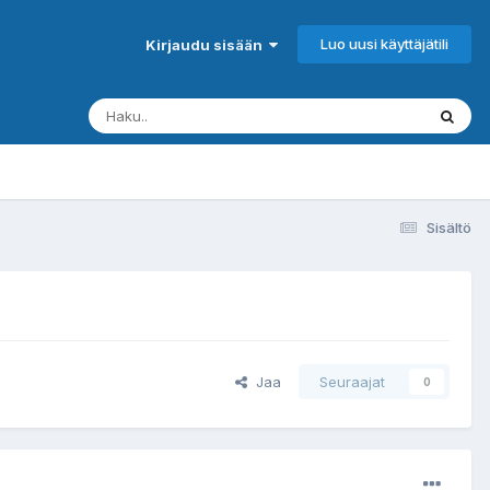
Luo uusi käyttäjätili
Kirjaudu sisään
Sisältö
Jaa
Seuraajat
0