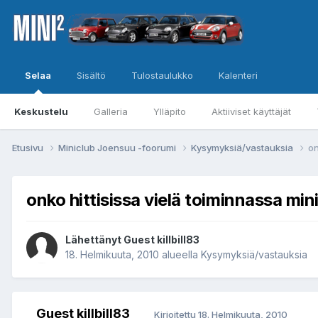
Selaa
Sisältö
Tulostaulukko
Kalenteri
Keskustelu
Galleria
Ylläpito
Aktiiviset käyttäjät
Etusivu
Miniclub Joensuu -foorumi
Kysymyksiä/vastauksia
on
onko hittisissa vielä toiminnassa min
Lähettänyt Guest killbill83
18. Helmikuuta, 2010
alueella
Kysymyksiä/vastauksia
Guest killbill83
Kirjoitettu
18. Helmikuuta, 2010