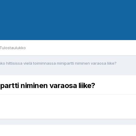
Tulostaulukko
ko hittisissa vielä toiminnassa minipartti niminen varaosa liike?
ipartti niminen varaosa liike?