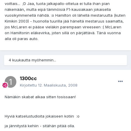
voittais... ;D Jaa, tuota jalkapallo-ottelua ei tulla ihan pian
näkemään, mutta eipä tämmöisiä F1-kausiakaan jokaisella
vuosikymmenellä nähdä. :o Hamilton oli lähellä mestaruutta (kuten
Kimikin 2003) - huonolla tuurilla jää häneltä mestaruus saamatta,
jos McLaren ei pääse vieläkin parempaan vireeseen :( McLaren
on Hamiltonin eläkevirka, joten sillä on pärjättävä. Tänä vuonna
alla oli paras auto.
4 kuukautta myöhemmin...
1300cc
Kirjoitettu
12. Maaliskuuta, 2008
Nämäkin skabat alkaa sitten tosissaan!
Hyviä katselustudioita jokaiseen kotiin :o
ja jännitystä kehiin - sitähän pitää olla.