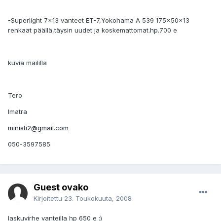
-Superlight 7x13 vanteet ET-7,Yokohama A 539 175x50x13
renkaat päällä,täysin uudet ja koskemattomat.hp.700 e
kuvia maililla
Tero
Imatra
ministi2@gmail.com
050-3597585
Guest ovako
Kirjoitettu
23. Toukokuuta, 2008
laskuvirhe vanteilla hp 650 e :)