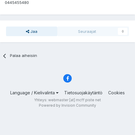
0445455480
Jaa
Seuraajat
0
Palaa aiheisiin
Language / Kielivalinta
Tietosuojakäytäntö
Cookies
Yhteys: webmaster [at] mcff piste net
Powered by Invision Community