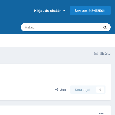
Luo uusi käyttäjätili
Kirjaudu sisään
Sisältö
Jaa
Seuraajat
0