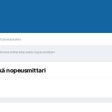
Tulostaulukko
ttomia mittareita sekä nopeusmittari
kä nopeusmittari