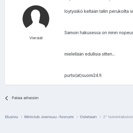
löytyisikö keltään tallin perukoilta 
Samoin hakusessa on minin nopeusmitt
Vieraat
mielellään edullisia sitten...
purtsi(at)suomi24.fi
Palaa aiheisiin
Etusivu
Miniclub Joensuu -foorumi
Ostetaan
2" toimintakelvo