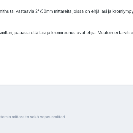
smiths tai vastaavia 2"/50mm mittareita joissa on ehjä lasi ja kromiympyr
ari, pääasia että lasi ja kromireunus ovat ehjiä. Muutoin ei tarvitse
ttomia mittareita sekä nopeusmittari