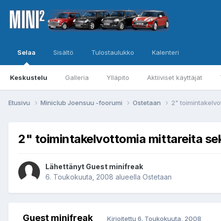
Selaa
Sisältö
Tulostaulukko
Kalenteri
Keskustelu
Galleria
Ylläpito
Aktiiviset käyttäjät
Etusivu
Miniclub Joensuu -foorumi
Ostetaan
2" toimintakelvo
2" toimintakelvottomia mittareita se
Lähettänyt Guest minifreak
6. Toukokuuta, 2008
alueella
Ostetaan
Guest minifreak
Kirjoitettu
6. Toukokuuta, 2008