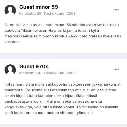
Guest minor 59
Kirjoitettu
29. Toukokuuta, 2008
Sitten olis viellä tarvis tietoa minori 59.säätöarvoista ym.tekniikka
puolesta.Tilasin tollasen Haynes kirjan ja totesin kyllä
melkosurkeeksi(esim.huono kuvitus)kaikki tieto otetaan mielellään
vastaan.
Guest 970s
Kirjoitettu
30. Toukokuuta, 2008
Totas noin, pistä mulle sähköpostia osoitteeseen jukka.harkola at
polartest.fi. (Miukumauku tietenskin ton at tilalle, en viitsi pistää
oikein kirjoitettuna kun olen pikku hijaa pääsemässä
paskapostista eroon...). Mulla on sekä varaosakirja että
korjauskäsikirja, voin ottaa niistä kopiot. Toimitusaika on kylläkin
pitkä koska en ole muutamaan viikkoon työmaalla...