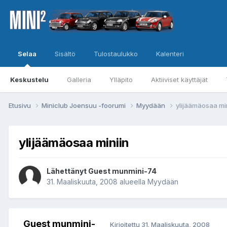
Selaa
Sisältö
Tulostaulukko
Kalenteri
Keskustelu
Galleria
Ylläpito
Aktiiviset käyttäjät
Etusivu
Miniclub Joensuu -foorumi
Myydään
ylijäämäosaa mi
ylijäämäosaa miniin
Lähettänyt Guest munmini-74
31. Maaliskuuta, 2008
alueella
Myydään
Guest munmini-
Kirjoitettu
31. Maaliskuuta, 2008