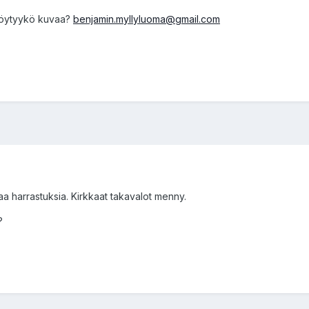
,löytyykö kuvaa?
benjamin.myllyluoma@gmail.com
taa harrastuksia. Kirkkaat takavalot menny.
?