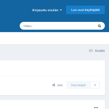
Luo uusi käyttäjätili
Kirjaudu sisään
Sisältö
Jaa
Seuraajat
0