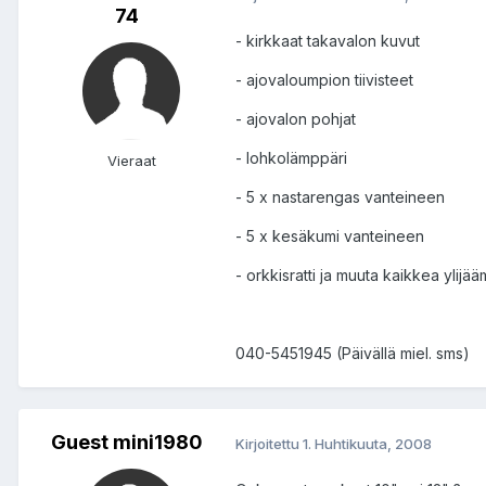
74
- kirkkaat takavalon kuvut
- ajovaloumpion tiivisteet
- ajovalon pohjat
- lohkolämppäri
Vieraat
- 5 x nastarengas vanteineen
- 5 x kesäkumi vanteineen
- orkkisratti ja muuta kaikkea ylij
040-5451945 (Päivällä miel. sms)
Guest mini1980
Kirjoitettu
1. Huhtikuuta, 2008