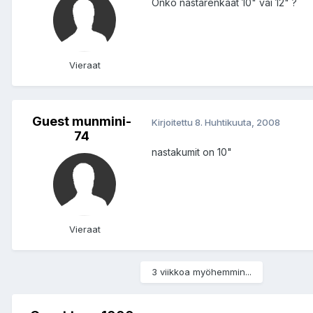
Onko nastarenkaat 10" vai 12" ?
Vieraat
Guest munmini-
Kirjoitettu
8. Huhtikuuta, 2008
74
nastakumit on 10"
Vieraat
3 viikkoa myöhemmin...