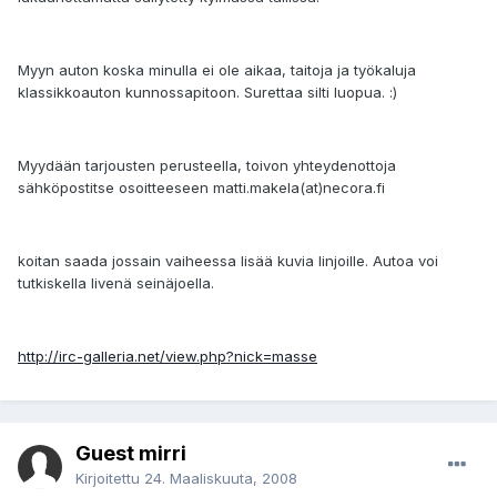
Myyn auton koska minulla ei ole aikaa, taitoja ja työkaluja
klassikkoauton kunnossapitoon. Surettaa silti luopua. :)
Myydään tarjousten perusteella, toivon yhteydenottoja
sähköpostitse osoitteeseen matti.makela(at)necora.fi
koitan saada jossain vaiheessa lisää kuvia linjoille. Autoa voi
tutkiskella livenä seinäjoella.
http://irc-galleria.net/view.php?nick=masse
Guest mirri
Kirjoitettu
24. Maaliskuuta, 2008