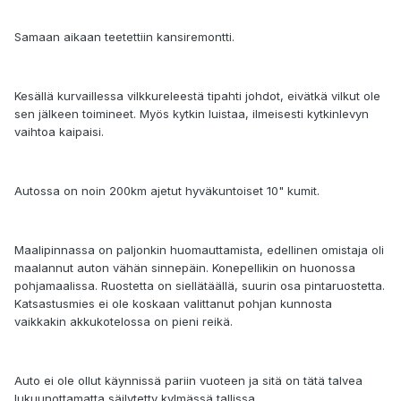
Samaan aikaan teetettiin kansiremontti.
Kesällä kurvaillessa vilkkureleestä tipahti johdot, eivätkä vilkut ole
sen jälkeen toimineet. Myös kytkin luistaa, ilmeisesti kytkinlevyn
vaihtoa kaipaisi.
Autossa on noin 200km ajetut hyväkuntoiset 10" kumit.
Maalipinnassa on paljonkin huomauttamista, edellinen omistaja oli
maalannut auton vähän sinnepäin. Konepellikin on huonossa
pohjamaalissa. Ruostetta on siellätäällä, suurin osa pintaruostetta.
Katsastusmies ei ole koskaan valittanut pohjan kunnosta
vaikkakin akkukotelossa on pieni reikä.
Auto ei ole ollut käynnissä pariin vuoteen ja sitä on tätä talvea
lukuunottamatta säilytetty kylmässä tallissa.