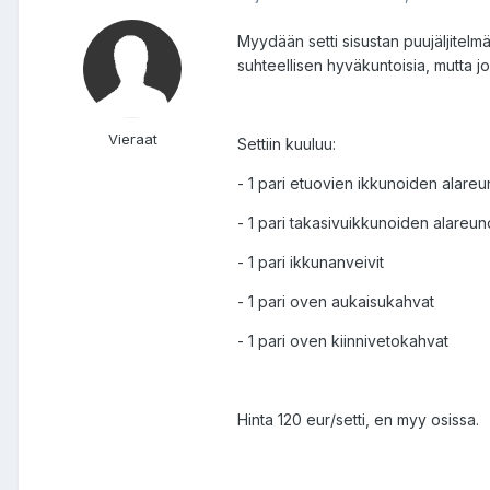
Myydään setti sisustan puujäljitelm
suhteellisen hyväkuntoisia, mutta jo
Vieraat
Settiin kuuluu:
- 1 pari etuovien ikkunoiden alareu
- 1 pari takasivuikkunoiden alareun
- 1 pari ikkunanveivit
- 1 pari oven aukaisukahvat
- 1 pari oven kiinnivetokahvat
Hinta 120 eur/setti, en myy osissa.