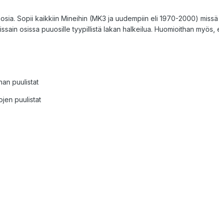
äosia. Sopii kaikkiin Mineihin (MK3 ja uudempiin eli 1970-2000) missä
issain osissa puuosille tyypillistä lakan halkeilua. Huomioithan myös, e
nan puulistat
ojen puulistat