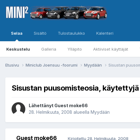
Selaa
Sisältö
Tulostaulukko
Kalenteri
Keskustelu
Galleria
Ylläpito
Aktiiviset käyttäjät
Etusivu
Miniclub Joensuu -foorumi
Myydään
Sisustan puusom
Sisustan puusomisteosia, käytettyjä
Lähettänyt Guest moke66
28. Helmikuuta, 2008
alueella
Myydään
Guest moke66
Kirjoitettu
28. Helmikuuta, 2008