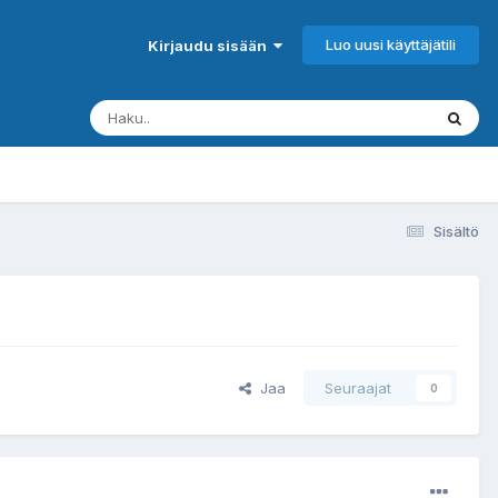
Luo uusi käyttäjätili
Kirjaudu sisään
Sisältö
Jaa
Seuraajat
0