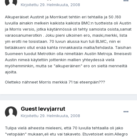
Kirjoitettu
29. Helmikuuta, 2008
Alkuperäiset Austinit ja Morrikset tehtiin eri tehtailla ja 50 /60
luvuilla ainakin melkein kaikista kaikista BMC:n tuotteista oli Austin
ja Morris versio, jotka käytännössä oli tehty samoista osista,samat
varaosanumerotkin . Joku pieni ulkoinen ero, maski,merkki, lista
ym erotti ne toisistaan. 70 luvun alussa kun tuli BLMC, niin ei
tietääkseni ollut enää kahta rinnakkaista mallia/tehdasta. Taisihan
Suomeen tuodut Metrotkin olla nimeltään Austin Metroja. Ilmeisesti
Austin nimeä käytettiin joittenkin mallien yhteydessä vielä
myöhemminkin, mutta se "alkuperäinen" ero on sieltä menneiltä
ajoilta.
Oletteko nähneet Morris merkkiä 71 tai eteenpäin???
Guest levyjarrut
Kirjoitettu
29. Helmikuuta, 2008
Tulipa vielä aiheesta mieleeni, että 70 luvulla tehtaalla oli jako
"vetopään" mukaan,eli etu vai takaveto. Etuvetoiset esim.Allegro