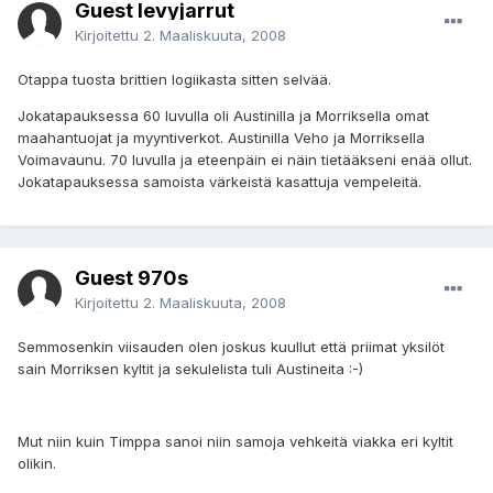
Guest levyjarrut
Kirjoitettu
2. Maaliskuuta, 2008
Otappa tuosta brittien logiikasta sitten selvää.
Jokatapauksessa 60 luvulla oli Austinilla ja Morriksella omat
maahantuojat ja myyntiverkot. Austinilla Veho ja Morriksella
Voimavaunu. 70 luvulla ja eteenpäin ei näin tietääkseni enää ollut.
Jokatapauksessa samoista värkeistä kasattuja vempeleitä.
Guest 970s
Kirjoitettu
2. Maaliskuuta, 2008
Semmosenkin viisauden olen joskus kuullut että priimat yksilöt
sain Morriksen kyltit ja sekulelista tuli Austineita :-)
Mut niin kuin Timppa sanoi niin samoja vehkeitä viakka eri kyltit
olikin.