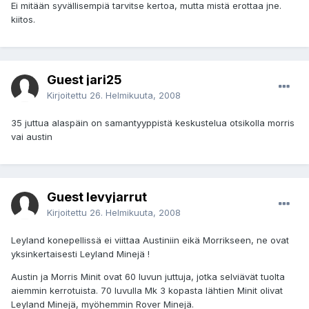
Ei mitään syvällisempiä tarvitse kertoa, mutta mistä erottaa jne.
kiitos.
Guest jari25
Kirjoitettu
26. Helmikuuta, 2008
35 juttua alaspäin on samantyyppistä keskustelua otsikolla morris
vai austin
Guest levyjarrut
Kirjoitettu
26. Helmikuuta, 2008
Leyland konepellissä ei viittaa Austiniin eikä Morrikseen, ne ovat
yksinkertaisesti Leyland Minejä !
Austin ja Morris Minit ovat 60 luvun juttuja, jotka selviävät tuolta
aiemmin kerrotuista. 70 luvulla Mk 3 kopasta lähtien Minit olivat
Leyland Minejä, myöhemmin Rover Minejä.