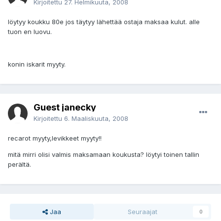
Kirjoitettu
27. Helmikuuta, 2008
löytyy koukku 80e jos täytyy lähettää ostaja maksaa kulut. alle
tuon en luovu.
konin iskarit myyty.
Guest janecky
Kirjoitettu
6. Maaliskuuta, 2008
recarot myyty,levikkeet myyty!!
mitä mirri olisi valmis maksamaan koukusta? löytyi toinen tallin
perältä.
Jaa
Seuraajat
0