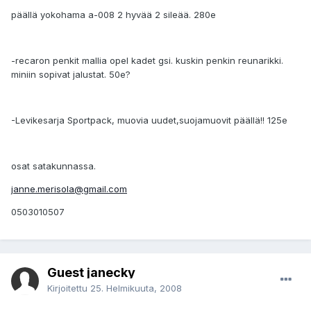
päällä yokohama a-008 2 hyvää 2 sileää. 280e
-recaron penkit mallia opel kadet gsi. kuskin penkin reunarikki.
miniin sopivat jalustat. 50e?
-Levikesarja Sportpack, muovia uudet,suojamuovit päällä!! 125e
osat satakunnassa.
janne.merisola@gmail.com
0503010507
Guest janecky
Kirjoitettu
25. Helmikuuta, 2008