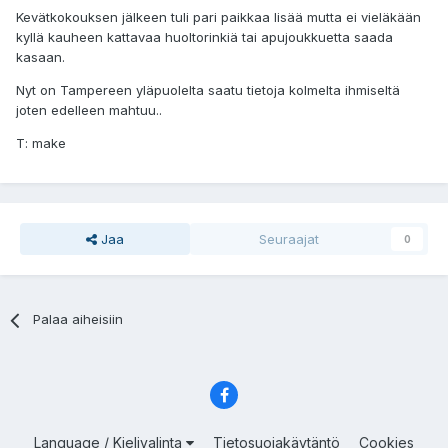
Kevätkokouksen jälkeen tuli pari paikkaa lisää mutta ei vieläkään
kyllä kauheen kattavaa huoltorinkiä tai apujoukkuetta saada
kasaan.
Nyt on Tampereen yläpuolelta saatu tietoja kolmelta ihmiseltä
joten edelleen mahtuu..
T: make
Jaa
Seuraajat
0
Palaa aiheisiin
Language / Kielivalinta
Tietosuojakäytäntö
Cookies