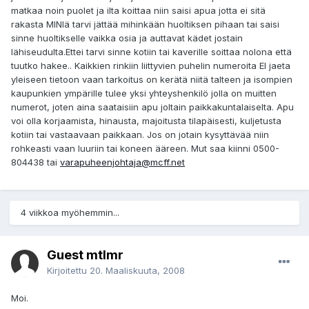
matkaa noin puolet ja ilta koittaa niin saisi apua jotta ei sitä
rakasta MINIä tarvi jättää mihinkään huoltiksen pihaan tai saisi
sinne huoltikselle vaikka osia ja auttavat kädet jostain
lähiseudulta.Ettei tarvi sinne kotiin tai kaverille soittaa nolona että
tuutko hakee.. Kaikkien rinkiin liittyvien puhelin numeroita EI jaeta
yleiseen tietoon vaan tarkoitus on kerätä niitä talteen ja isompien
kaupunkien ympärille tulee yksi yhteyshenkilö jolla on muitten
numerot, joten aina saataisiin apu joltain paikkakuntalaiselta. Apu
voi olla korjaamista, hinausta, majoitusta tilapäisesti, kuljetusta
kotiin tai vastaavaan paikkaan. Jos on jotain kysyttävää niin
rohkeasti vaan luuriin tai koneen ääreen. Mut saa kiinni 0500-
804438 tai
varapuheenjohtaja@mcff.net
4 viikkoa myöhemmin...
Guest mtlmr
Kirjoitettu
20. Maaliskuuta, 2008
Moi.