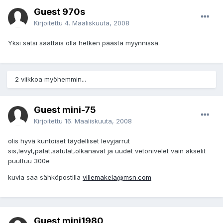
Guest 970s
Kirjoitettu
4. Maaliskuuta, 2008
Yksi satsi saattais olla hetken päästä myynnissä.
2 viikkoa myöhemmin...
Guest mini-75
Kirjoitettu
16. Maaliskuuta, 2008
olis hyvä kuntoiset täydelliset levyjarrut
sis,levyt,palat,satulat,olkanavat ja uudet vetonivelet vain akselit
puuttuu 300e
kuvia saa sähköpostilla
villemakela@msn.com
Guest mini1980