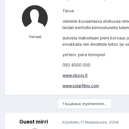
Terve
olemme kuvaamassa elokuvaa nimelta 
teidän kerholla kiinnostuneita tule
Vieraat
autoista maksetaan pieni korvaus ja j
innokkaita niin ilmoittele kiitos (ei sii
yst.terv. pera lönnqvist
050 4000 000
www.xboys.fi
www.solarfilms.com
1 kuukausi myöhemmin...
Guest mirri
Kirjoitettu
17. Maaliskuuta, 2008