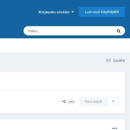
Luo uusi käyttäjätili
Kirjaudu sisään
Sisältö
Jaa
Seuraajat
0