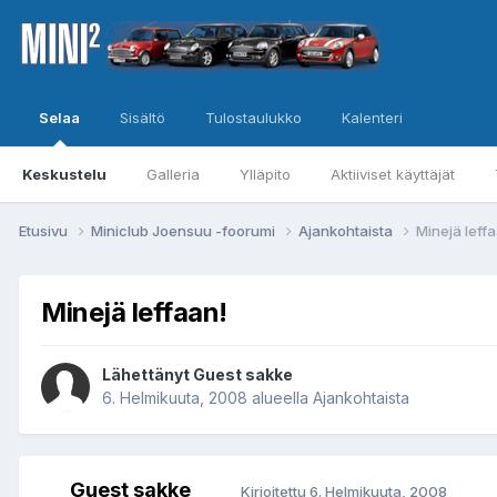
Selaa
Sisältö
Tulostaulukko
Kalenteri
Keskustelu
Galleria
Ylläpito
Aktiiviset käyttäjät
Etusivu
Miniclub Joensuu -foorumi
Ajankohtaista
Minejä leff
Minejä leffaan!
Lähettänyt Guest sakke
6. Helmikuuta, 2008
alueella
Ajankohtaista
Guest sakke
Kirjoitettu
6. Helmikuuta, 2008