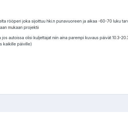
rööperi joka sijoittuu hki.n punavuoreen ja aikaa -60-70 luku tarvit
maan mukaan projektii
os autoissa olisi kuljettajat niin aina parempi kuvaus päivät 10.3-20.3
s kaikille päiville)