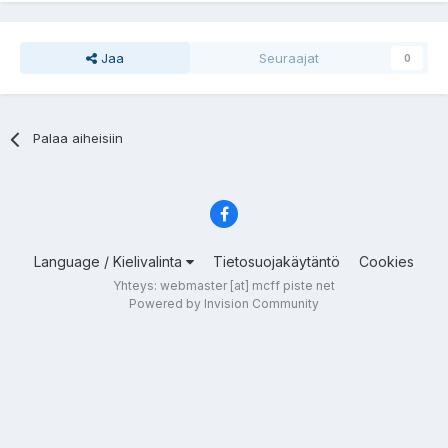
Jaa
Seuraajat
0
Palaa aiheisiin
Language / Kielivalinta
Tietosuojakäytäntö
Cookies
Yhteys: webmaster [at] mcff piste net
Powered by Invision Community