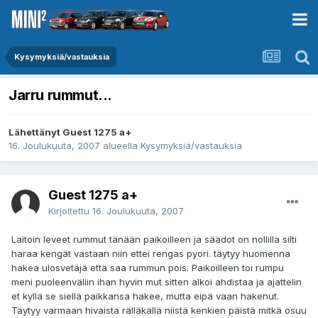
Kysymyksiä/vastauksia
Jarru rummut...
Lähettänyt Guest 1275 a+
16. Joulukuuta, 2007
alueella
Kysymyksiä/vastauksia
Guest 1275 a+
Kirjoitettu
16. Joulukuuta, 2007
Laitoin leveet rummut tänään paikoilleen ja säädot on nollilla silti
haraa kengät vastaan niin ettei rengas pyori. täytyy huomenna
hakea ulosvetäjä että saa rummun pois. Paikoilleen toi rumpu
meni puoleenväliin ihan hyvin mut sitten alkoi ahdistaa ja ajattelin
et kyllä se siellä paikkansa hakee, mutta eipä vaan hakenut.
Täytyy varmaan hivaista rälläkällä niistä kenkien päistä mitkä osuu