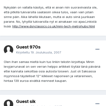
Nykyään on vallalla käsitys, että ei aivan niin suoraviivaista ole,
että pitkillä tukivarsilla saataisiin oikea tulos, vaan vain jotain
sinne päin. Aika lähellä liikutaan, mutta ei auto siinä juurikaan
parane. No, lyhyillä tukivarsilla nyt ei ainakaan voi ajaa.Linkistä
lisää:
http://www.dsnclassics.co.uk/mini-tech-metrohubs.html
Guest 970s
Kirjoitettu
19. Joulukuuta, 2007
Olen ihan samaa mieltä kuin tuo linkin tekstin kirjoittaja. Minin
levyjarrunavat on sen verran helppo artikkeli löytää tänä päivänä
ettei kannata sekoittaa osia autosta toiseen. Just oli Saksassa
myynnissä täydelliset 12" kilkkeet napoineen ja vetareineen,
hintaa 139 euroa eivätkä menneet kaupan.
Guest sik