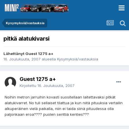
Kysymyksiä/vastauksia
pitkä alatukivarsi
Lähettänyt Guest 1275 a+
16. Joulukuuta, 2007
alueella
Kysymyksiä/vastauksia
Guest 1275 a+
Kirjoitettu
16. Joulukuuta, 2007
Noihin metron jarruihin kovasti suositellaan laitettavaksi pitkät
alatukivarret. No tuli sellaiset tilattua ja kun niitä pituuksia vertailin
alkuperäinen vielä paikalla, niin ei taida siinä pituudessa olla
paljonkaan eroa???? puolen senttiä kenties???