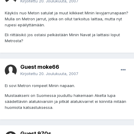
Kirjoitettu
20. Joulukuuta, 2007
Käykös nuo Meton satulat ja muut kilkkeet Minin levyjarrunapaan?
Mulla on Metron jarrut, jotka on ollut tarkoitus laittaa, mutta nyt
rupesi epäilyttämään.
Eli riittäisikö jos ostaisi pelkästään Minin Navat ja laittaisi loput
Metrosta?
Guest moke66
Kirjoitettu
20. Joulukuuta, 2007
Ei sovi Metron rompeet Minin napaan.
Muistaakseni on Suomessa jouduttu hakemaan Akelta lupa
säädettäviin alatukivarsiin ja pitkät alatukivarret ei kiinnitä mitään
huomiota katsastuksessa.
Guest 970s