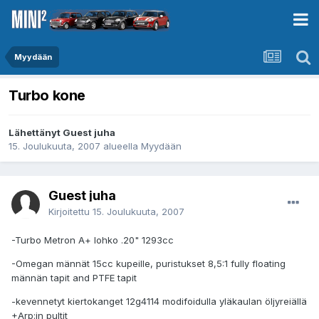
Myydään
Turbo kone
Lähettänyt Guest juha
15. Joulukuuta, 2007
alueella
Myydään
Guest juha
Kirjoitettu
15. Joulukuuta, 2007
-Turbo Metron A+ lohko .20" 1293cc
-Omegan männät 15cc kupeille, puristukset 8,5:1 fully floating
männän tapit and PTFE tapit
-kevennetyt kiertokanget 12g4114 modifoidulla yläkaulan öljyreiällä
+Arp:in pultit