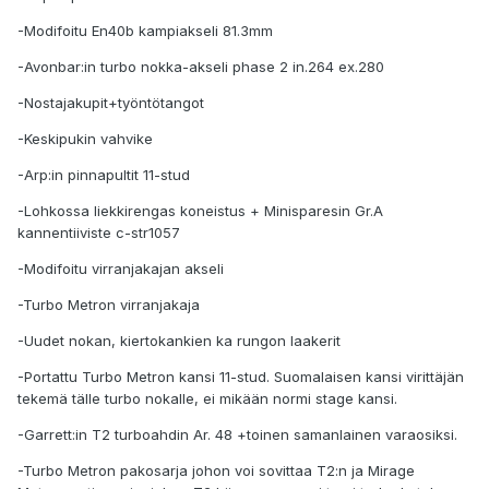
-Modifoitu En40b kampiakseli 81.3mm
-Avonbar:in turbo nokka-akseli phase 2 in.264 ex.280
-Nostajakupit+työntötangot
-Keskipukin vahvike
-Arp:in pinnapultit 11-stud
-Lohkossa liekkirengas koneistus + Minisparesin Gr.A
kannentiiviste c-str1057
-Modifoitu virranjakajan akseli
-Turbo Metron virranjakaja
-Uudet nokan, kiertokankien ka rungon laakerit
-Portattu Turbo Metron kansi 11-stud. Suomalaisen kansi virittäjän
tekemä tälle turbo nokalle, ei mikään normi stage kansi.
-Garrett:in T2 turboahdin Ar. 48 +toinen samanlainen varaosiksi.
-Turbo Metron pakosarja johon voi sovittaa T2:n ja Mirage