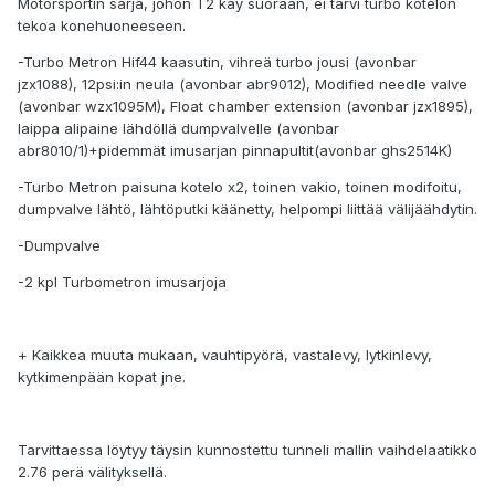
Motorsportin sarja, johon T2 käy suoraan, ei tarvi turbo kotelon
tekoa konehuoneeseen.
-Turbo Metron Hif44 kaasutin, vihreä turbo jousi (avonbar
jzx1088), 12psi:in neula (avonbar abr9012), Modified needle valve
(avonbar wzx1095M), Float chamber extension (avonbar jzx1895),
laippa alipaine lähdöllä dumpvalvelle (avonbar
abr8010/1)+pidemmät imusarjan pinnapultit(avonbar ghs2514K)
-Turbo Metron paisuna kotelo x2, toinen vakio, toinen modifoitu,
dumpvalve lähtö, lähtöputki käänetty, helpompi liittää välijäähdytin.
-Dumpvalve
-2 kpl Turbometron imusarjoja
+ Kaikkea muuta mukaan, vauhtipyörä, vastalevy, lytkinlevy,
kytkimenpään kopat jne.
Tarvittaessa löytyy täysin kunnostettu tunneli mallin vaihdelaatikko
2.76 perä välityksellä.