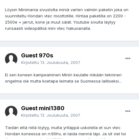
Löysin Minimania sivustolta miniä varten valmiin paketin joka on
suunniteltu Hondan vtec moottotille. Hintaa paketilla on 2200 -
2500e + jarrut, kone ja muut sälät. Youtube sivulta läytyy
runsaasti videopätkiä mini vtec hakusanalla.
Guest 970s
Kirjoitettu
13. Joulukuuta, 2007
Ei sen koneen kampeaminen Minin keulalle mikään tekninen
ongelma ole mutta koetapa leimata se Suomessa lailliseksi...
Guest mini1380
Kirjoitettu
13. Joulukuuta, 2007
Tiedän että niitä löytyy, mutta yritäppä uskotella et sun vtec
Hondan koneessa on n:90hv, ei taida mennä läpi. Ja sit viel toi