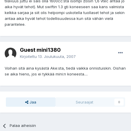
tilavuus juttu ei sais olla 1600cc:sta isompi (tosin 1,6 vtec antaa jo
aika hyvät tehot). Mut swiftin 1.3 gti koneeseen saa kans valmista
kelkka sarjaa ja siit olis helpompi uskotella tuollaset tehot ja sekin
antaa aika hyvät tehot todellisuudessa kun sitä vähän vielä
parantelee.
Guest mini1380
Kirjoitettu
13. Joulukuuta, 2007
Voihan sitä aina kysästä Ake:sta, tiedä vaikka onnistuiskin. Oishan
se aika hieno, jos ei tykkää mini:n koneesta....
Jaa
Seuraajat
0
Palaa aiheisiin