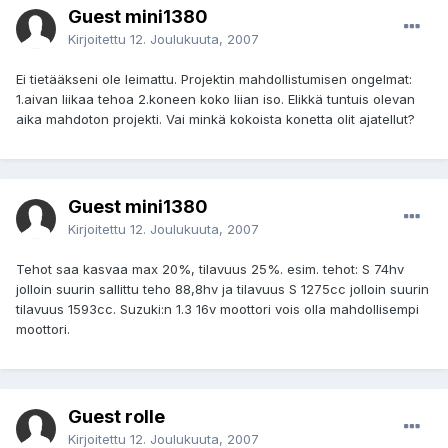
Guest mini1380
Kirjoitettu
12. Joulukuuta, 2007
Ei tietääkseni ole leimattu. Projektin mahdollistumisen ongelmat:
1.aivan liikaa tehoa 2.koneen koko liian iso. Elikkä tuntuis olevan
aika mahdoton projekti. Vai minkä kokoista konetta olit ajatellut?
Guest mini1380
Kirjoitettu
12. Joulukuuta, 2007
Tehot saa kasvaa max 20%, tilavuus 25%. esim. tehot: S 74hv
jolloin suurin sallittu teho 88,8hv ja tilavuus S 1275cc jolloin suurin
tilavuus 1593cc. Suzuki:n 1.3 16v moottori vois olla mahdollisempi
moottori.
Guest rolle
Kirjoitettu
12. Joulukuuta, 2007