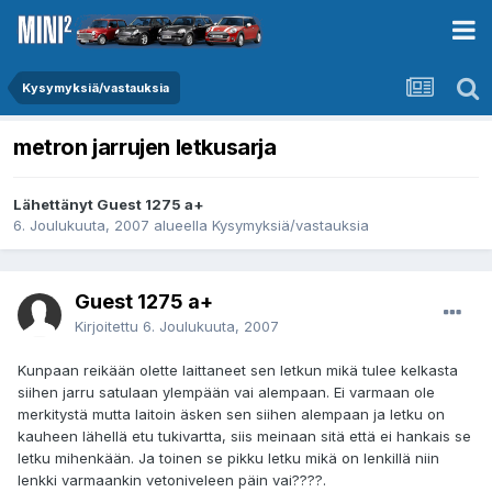
Kysymyksiä/vastauksia
metron jarrujen letkusarja
Lähettänyt Guest 1275 a+
6. Joulukuuta, 2007
alueella
Kysymyksiä/vastauksia
Guest 1275 a+
Kirjoitettu
6. Joulukuuta, 2007
Kunpaan reikään olette laittaneet sen letkun mikä tulee kelkasta
siihen jarru satulaan ylempään vai alempaan. Ei varmaan ole
merkitystä mutta laitoin äsken sen siihen alempaan ja letku on
kauheen lähellä etu tukivartta, siis meinaan sitä että ei hankais se
letku mihenkään. Ja toinen se pikku letku mikä on lenkillä niin
lenkki varmaankin vetoniveleen päin vai????.