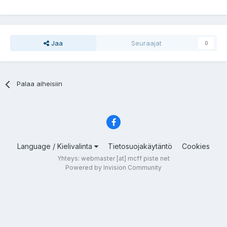
Jaa
Seuraajat
0
Palaa aiheisiin
Language / Kielivalinta
Tietosuojakäytäntö
Cookies
Yhteys: webmaster [at] mcff piste net
Powered by Invision Community