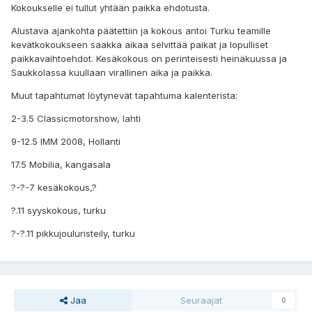
Kokoukselle ei tullut yhtään paikka ehdotusta.
Alustava ajankohta päätettiin ja kokous antoi Turku teamille
kevätkokoukseen saakka aikaa selvittää paikat ja lopulliset
paikkavaihtoehdot. Kesäkokous on perinteisesti heinäkuussa ja
Saukkolassa kuullaan virallinen aika ja paikka.
Muut tapahtumat löytynevät tapahtuma kalenterista:
2-3.5 Classicmotorshow, lahti
9-12.5 IMM 2008, Hollanti
17.5 Mobilia, kangasala
?-?-7 kesäkokous,?
?.11 syyskokous, turku
?-?.11 pikkujouluristeily, turku
Jaa
Seuraajat
0