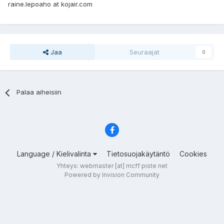
raine.lepoaho at kojair.com
Jaa
Seuraajat
0
Palaa aiheisiin
Language / Kielivalinta
Tietosuojakäytäntö
Cookies
Yhteys: webmaster [at] mcff piste net
Powered by Invision Community