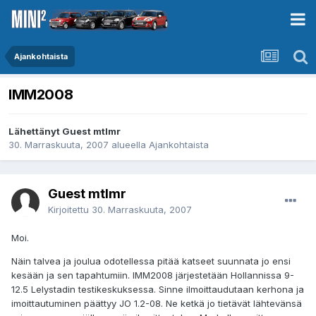
Ajankohtaista
IMM2008
Lähettänyt Guest mtlmr
30. Marraskuuta, 2007
alueella
Ajankohtaista
Guest mtlmr
Kirjoitettu
30. Marraskuuta, 2007
Moi.
Näin talvea ja joulua odotellessa pitää katseet suunnata jo ensi
kesään ja sen tapahtumiin. IMM2008 järjestetään Hollannissa 9-
12.5 Lelystadin testikeskuksessa. Sinne ilmoittaudutaan kerhona ja
imoittautuminen päättyy JO 1.2-08. Ne ketkä jo tietävät lähtevänsä