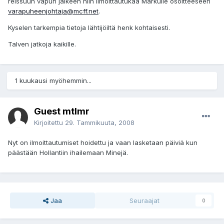
reissuun vapun jälkeen niin ilmoittautukaa Markulle osoitteeseen
varapuheenjohtaja@mcff.net
.
Kyselen tarkempia tietoja lähtijöiltä henk kohtaisesti.
Talven jatkoja kaikille.
1 kuukausi myöhemmin...
Guest mtlmr
Kirjoitettu
29. Tammikuuta, 2008
Nyt on ilmoittautumiset hoidettu ja vaan lasketaan päiviä kun
päästään Hollantiin ihailemaan Minejä.
Jaa
Seuraajat
0