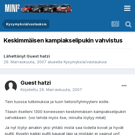
Kysymyksiä/vastauksia
Keskimmäisen kampiakselipukin vahvistus
Lähettänyt Guest hatzi
29. Marraskuuta, 2007
alueella
Kysymyksiä/vastauksia
Guest hatzi
Kirjoitettu
29. Marraskuuta, 2007
Tein tuossa tutkimuksia ja tuon tietoni/tyhmyyteni esille.
Tilasin itselleni 1300 koneeseen keskimmäisen kampiakselipukin
vahvikkeen. (voi tehdä myös itse, minulta löytyy mitat)
Ja nyt löytyi ainakin yksi yhtälö mistä saa todella kovat ja hyvät
pultit. Kyselin kaikki pultti kaupat läpi ja mistään ei saanut unf