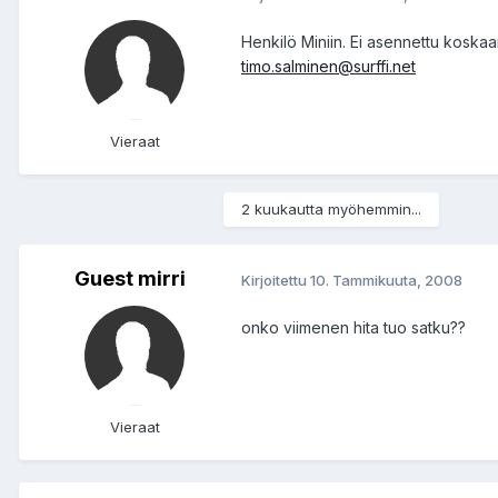
Henkilö Miniin. Ei asennettu koska
timo.salminen@surffi.net
Vieraat
2 kuukautta myöhemmin...
Guest mirri
Kirjoitettu
10. Tammikuuta, 2008
onko viimenen hita tuo satku??
Vieraat