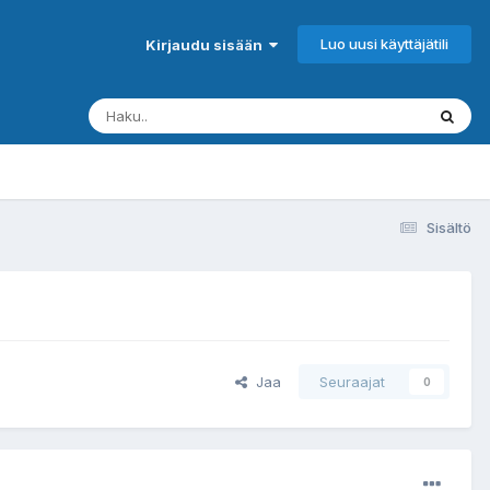
Luo uusi käyttäjätili
Kirjaudu sisään
Sisältö
Jaa
Seuraajat
0