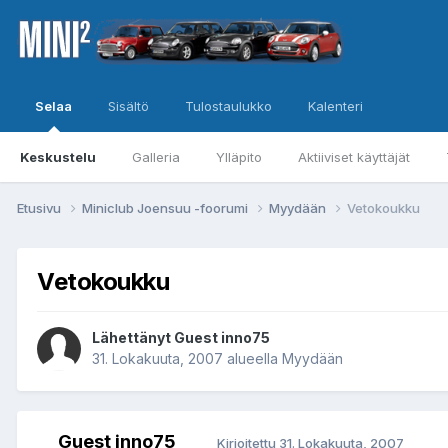
Selaa
Sisältö
Tulostaulukko
Kalenteri
Keskustelu
Galleria
Ylläpito
Aktiiviset käyttäjät
Etusivu
Miniclub Joensuu -foorumi
Myydään
Vetokoukku
Vetokoukku
Lähettänyt Guest inno75
31. Lokakuuta, 2007
alueella
Myydään
Guest inno75
Kirjoitettu
31. Lokakuuta, 2007