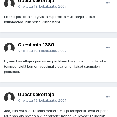
Guest sekottaja
Kirjoitettu
18. Lokakuuta, 2007
Lisäksi jos jostain löytyisi alkuperäistä mustaa/pilkullista
lattiamattoa, niin sekin kiinnostaisi.
Guest mini1380
Kirjoitettu
19. Lokakuuta, 2007
Hyvien käytettyjen punaisten penkkien löytyminen voi olla aika
temppu, vielä kun eri vuosimalleissa on erillaiset saumojen
jaotukset.
Guest sekottaja
Kirjoitettu
19. Lokakuuta, 2007
Joo, niin voi olla. Tälläkin hetkellä etu ja takapenkit ovat eriparia.
Mikähän ois 65:sen alkuperäinen? Kapea vai leveä? Etupenkit