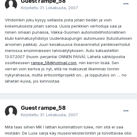
Guest rampe_58
Kirjoitettu
31. Lokakuuta, 2007
Vihdoinkin joku kysyy sellaista josta jotain tiedän ja voin
kokemuksesta jotain sanoa. Uusia penkkien verhoiluja saa ja
nimen omaan punaisia, Vakka-Suomen automobiilihistoriallinen
klubi kannatusyhdistys Uudenkaupungin automuseo (tutustumisen
arvoinen paikka). Juuri kesäkuussa itseasennetut penkkiverhoilut
menossa ensimmäiseen talvisäilytykseen. Auto katsastettiin
13.07.2007 (huom. perjantai ONNEN PÄIVÄ). Lähetä sähköpostia
osoitteeseen
rampe_58@hotmail.com
, niin kerron lisää. Sen
verran voin kertoa jo nyt, että ne maksavat likemmäs tonnin
nykyrahassa, mutta entisöintiprojekti on... ja lopputulos on .... no
lähetän kuvia, jos kiinnostaa
Guest rampe_58
Kirjoitettu
31. Lokakuuta, 2007
Mitä taas siihen MK I lattian kumimattoon tulee, niin sitä ei saa
mistään. De Luxe sarja käy museorekisteröintiin ja toivottavaa olisi