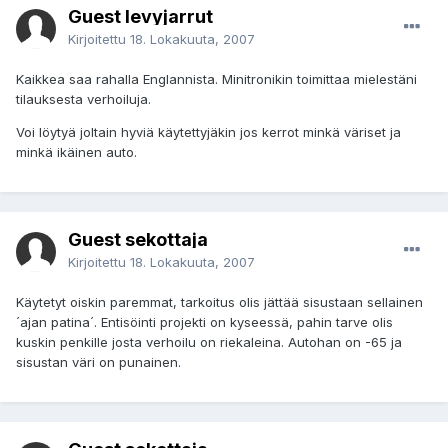
Guest levyjarrut
Kirjoitettu
18. Lokakuuta, 2007
Kaikkea saa rahalla Englannista. Minitronikin toimittaa mielestäni
tilauksesta verhoiluja.
Voi löytyä joltain hyviä käytettyjäkin jos kerrot minkä väriset ja
minkä ikäinen auto.
Guest sekottaja
Kirjoitettu
18. Lokakuuta, 2007
Käytetyt oiskin paremmat, tarkoitus olis jättää sisustaan sellainen
´ajan patina´. Entisöinti projekti on kyseessä, pahin tarve olis
kuskin penkille josta verhoilu on riekaleina. Autohan on -65 ja
sisustan väri on punainen.