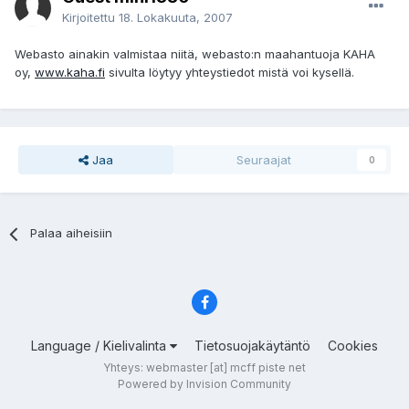
Kirjoitettu
18. Lokakuuta, 2007
Webasto ainakin valmistaa niitä, webasto:n maahantuoja KAHA
oy,
www.kaha.fi
sivulta löytyy yhteystiedot mistä voi kysellä.
Jaa
Seuraajat
0
Palaa aiheisiin
Language / Kielivalinta
Tietosuojakäytäntö
Cookies
Yhteys: webmaster [at] mcff piste net
Powered by Invision Community