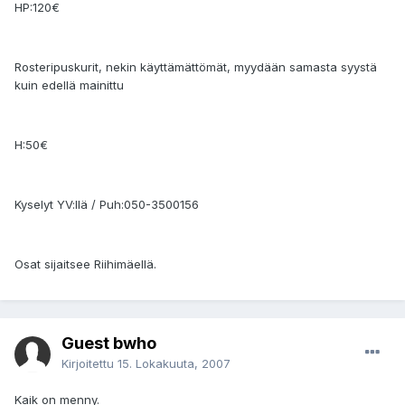
HP:120€
Rosteripuskurit, nekin käyttämättömät, myydään samasta syystä
kuin edellä mainittu
H:50€
Kyselyt YV:llä / Puh:050-3500156
Osat sijaitsee Riihimäellä.
Guest bwho
Kirjoitettu
15. Lokakuuta, 2007
Kaik on menny.