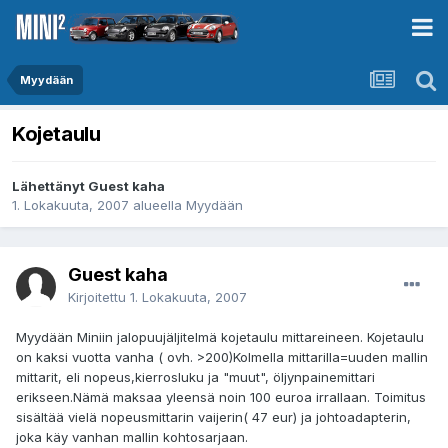
Myydään
Kojetaulu
Lähettänyt Guest kaha
1. Lokakuuta, 2007
alueella
Myydään
Guest kaha
Kirjoitettu
1. Lokakuuta, 2007
Myydään Miniin jalopuujäljitelmä kojetaulu mittareineen. Kojetaulu
on kaksi vuotta vanha ( ovh. >200)Kolmella mittarilla=uuden mallin
mittarit, eli nopeus,kierrosluku ja "muut", öljynpainemittari
erikseen.Nämä maksaa yleensä noin 100 euroa irrallaan. Toimitus
sisältää vielä nopeusmittarin vaijerin( 47 eur) ja johtoadapterin,
joka käy vanhan mallin kohtosarjaan.