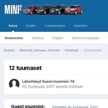
Selaa
Sisältö
Tulostaulukko
Kalenteri
Keskustelu
Galleria
Ylläpito
Aktiiviset käyttäjät
Etusivu
Miniclub Joensuu -foorumi
Ostetaan
12 tuumaset
12 tuumaset
Lähettänyt Guest munmini-74
30. Syyskuuta, 2007
alueella
Ostetaan
Guest munmini-
Kirjoitettu
30. Syyskuuta, 2007