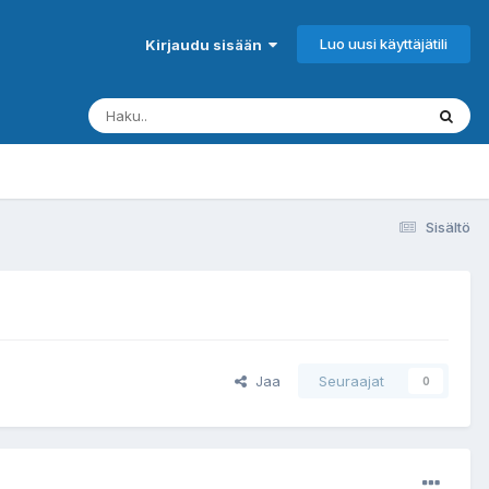
Luo uusi käyttäjätili
Kirjaudu sisään
Sisältö
Jaa
Seuraajat
0