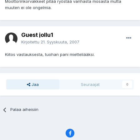
Moottorinkorvakkeet pitää ryöstää vanhasta mosasta mutta
muuten ei ole ongelmia.
Guest jollu1
Kirjoitettu
21. Syyskuuta, 2007
Kiitos vastauksesta, tuohan pani mietteliääksi.
Jaa
Seuraajat
0
Palaa aiheisiin