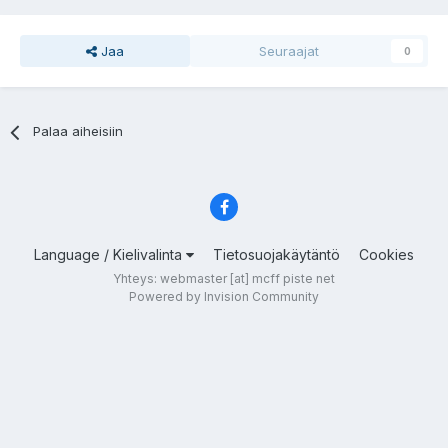
Jaa
Seuraajat
0
Palaa aiheisiin
Language / Kielivalinta
Tietosuojakäytäntö
Cookies
Yhteys: webmaster [at] mcff piste net
Powered by Invision Community