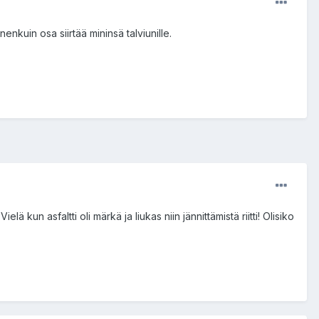
enkuin osa siirtää mininsä talviunille.
elä kun asfaltti oli märkä ja liukas niin jännittämistä riitti! Olisiko