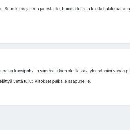
 Suuri kiitos jälleen järjestäjille, homma toimi ja kaikki halukkaat pää
 palaa kansipahvi ja viimeisillä kierroksilla kävi yks ratamini vähän p
lättyä vettä tullut. Kiitokset paikalle saapuneille.