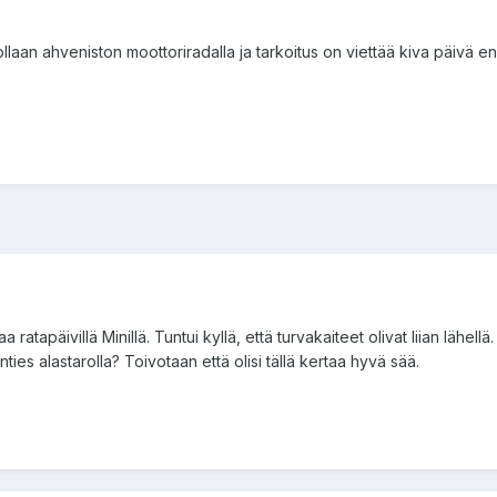
ollaan ahveniston moottoriradalla ja tarkoitus on viettää kiva päivä enn
tapäivillä Minillä. Tuntui kyllä, että turvakaiteet olivat liian lähellä. Vi
es alastarolla? Toivotaan että olisi tällä kertaa hyvä sää.