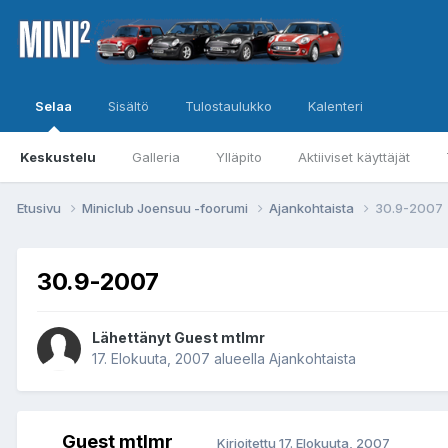
Selaa
Sisältö
Tulostaulukko
Kalenteri
Keskustelu
Galleria
Ylläpito
Aktiiviset käyttäjät
Etusivu
Miniclub Joensuu -foorumi
Ajankohtaista
30.9-2007
30.9-2007
Lähettänyt Guest mtlmr
17. Elokuuta, 2007
alueella
Ajankohtaista
Guest mtlmr
Kirjoitettu
17. Elokuuta, 2007