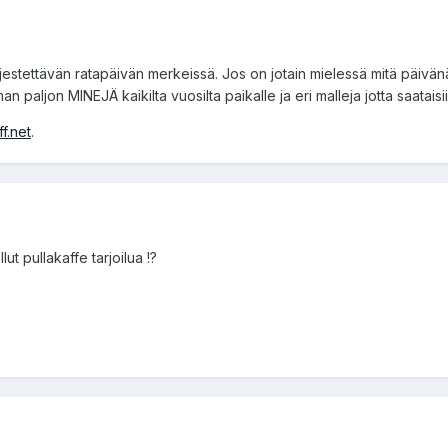
rjestettävän ratapäivän merkeissä. Jos on jotain mielessä mitä päivänä
 paljon MINEJÄ kaikilta vuosilta paikalle ja eri malleja jotta saataisii
f.net
.
ut pullakaffe tarjoilua !?