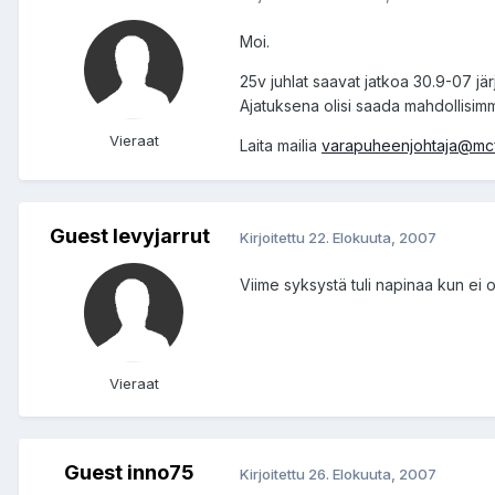
Moi.
25v juhlat saavat jatkoa 30.9-07 jä
Ajatuksena olisi saada mahdollisimman
Vieraat
Laita mailia
varapuheenjohtaja@mcf
Guest levyjarrut
Kirjoitettu
22. Elokuuta, 2007
Viime syksystä tuli napinaa kun ei oll
Vieraat
Guest inno75
Kirjoitettu
26. Elokuuta, 2007