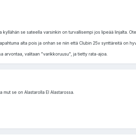
 ja kyllähän se sateella varsinkin on turvallisempi jos lipeää linjalta. 
ahtuma alta pois ja onhan se niin että Clubin 25v synttäreitä on hyvä 
a arvontaa, valitaan "varikkoruusu", ja tietty rata-ajoa.
la mut se on Alastarolla EI Alastarossa.