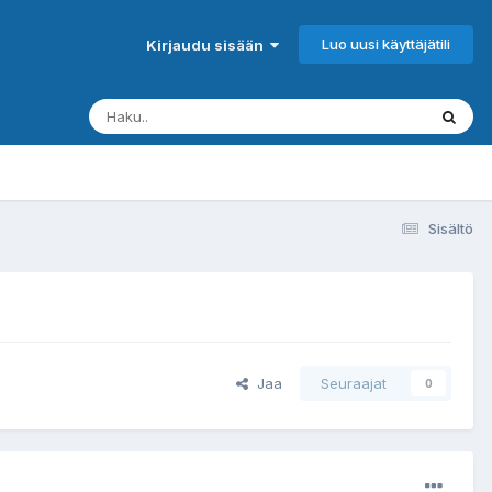
Luo uusi käyttäjätili
Kirjaudu sisään
Sisältö
Jaa
Seuraajat
0