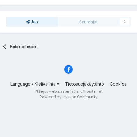
Jaa
Seuraajat
0
Palaa aiheisiin
Language / Kielivalinta
Tietosuojakäytäntö
Cookies
Yhteys: webmaster [at] mcff piste net
Powered by Invision Community