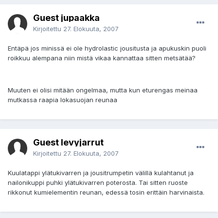
Guest jupaakka
Kirjoitettu
27. Elokuuta, 2007
Entäpä jos minissä ei ole hydrolastic jousitusta ja apukuskin puoli
roikkuu alempana niin mistä vikaa kannattaa sitten metsätää?
Muuten ei olisi mitään ongelmaa, mutta kun eturengas meinaa
mutkassa raapia lokasuojan reunaa
Guest levyjarrut
Kirjoitettu
27. Elokuuta, 2007
Kuulatappi ylätukivarren ja jousitrumpetin välillä kulahtanut ja
nailonikuppi puhki ylätukivarren poterosta. Tai sitten ruoste
rikkonut kumielementin reunan, edessä tosin erittäin harvinaista.