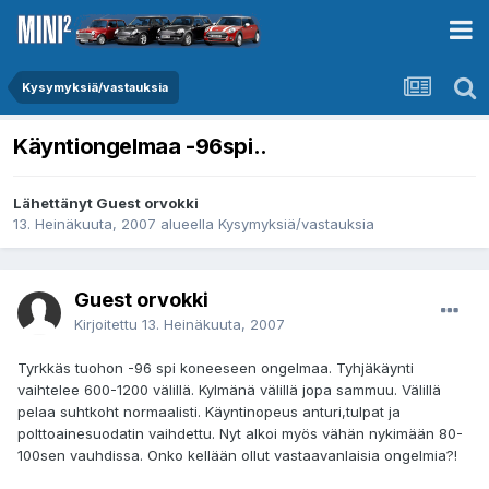
Kysymyksiä/vastauksia
Käyntiongelmaa -96spi..
Lähettänyt Guest orvokki
13. Heinäkuuta, 2007
alueella
Kysymyksiä/vastauksia
Guest orvokki
Kirjoitettu
13. Heinäkuuta, 2007
Tyrkkäs tuohon -96 spi koneeseen ongelmaa. Tyhjäkäynti
vaihtelee 600-1200 välillä. Kylmänä välillä jopa sammuu. Välillä
pelaa suhtkoht normaalisti. Käyntinopeus anturi,tulpat ja
polttoainesuodatin vaihdettu. Nyt alkoi myös vähän nykimään 80-
100sen vauhdissa. Onko kellään ollut vastaavanlaisia ongelmia?!