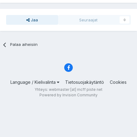
Jaa
Seuraajat
0
Palaa aiheisiin
Language / Kielivalinta
Tietosuojakäytäntö
Cookies
Yhteys: webmaster [at] mcff piste net
Powered by Invision Community