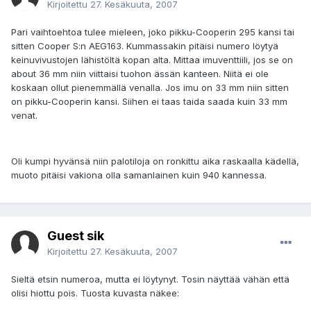
Kirjoitettu
27. Kesäkuuta, 2007
Pari vaihtoehtoa tulee mieleen, joko pikku-Cooperin 295 kansi tai
sitten Cooper S:n AEG163. Kummassakin pitäisi numero löytyä
keinuvivustojen lähistöltä kopan alta. Mittaa imuventtiili, jos se on
about 36 mm niin viittaisi tuohon ässän kanteen. Niitä ei ole
koskaan ollut pienemmällä venalla. Jos imu on 33 mm niin sitten
on pikku-Cooperin kansi. Siihen ei taas taida saada kuin 33 mm
venat.
Oli kumpi hyvänsä niin palotiloja on ronkittu aika raskaalla kädellä,
muoto pitäisi vakiona olla samanlainen kuin 940 kannessa.
Guest sik
Kirjoitettu
27. Kesäkuuta, 2007
Sieltä etsin numeroa, mutta ei löytynyt. Tosin näyttää vähän että
olisi hiottu pois. Tuosta kuvasta näkee: