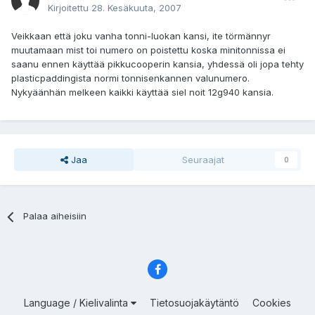
Kirjoitettu
28. Kesäkuuta, 2007
Veikkaan että joku vanha tonni-luokan kansi, ite törmännyr
muutamaan mist toi numero on poistettu koska minitonnissa ei
saanu ennen käyttää pikkucooperin kansia, yhdessä oli jopa tehty
plasticpaddingista normi tonnisenkannen valunumero.
Nykyäänhän melkeen kaikki käyttää siel noit 12g940 kansia.
Jaa
Seuraajat
0
Palaa aiheisiin
Language / Kielivalinta
Tietosuojakäytäntö
Cookies