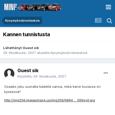
Kysymyksiä/vastauksia
Kannen tunnistusta
Lähettänyt Guest sik
26. Kesäkuuta, 2007
alueella
Kysymyksiä/vastauksia
Guest sik
Kirjoitettu
26. Kesäkuuta, 2007
Osaako joku suoralta kädeltä sanoa, mikä kansi kuvassa on
kyseessä?
http://img256.imageshack.us/img256/6894 ... 069oy0.jpg