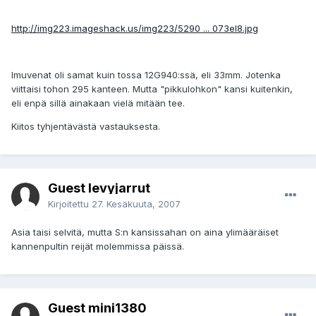
http://img223.imageshack.us/img223/5290 ... 073el8.jpg
Imuvenat oli samat kuin tossa 12G940:ssä, eli 33mm. Jotenka
viittaisi tohon 295 kanteen. Mutta "pikkulohkon" kansi kuitenkin,
eli enpä sillä ainakaan vielä mitään tee.
Kiitos tyhjentävästä vastauksesta.
Guest levyjarrut
Kirjoitettu
27. Kesäkuuta, 2007
Asia taisi selvitä, mutta S:n kansissahan on aina ylimääräiset
kannenpultin reijät molemmissa päissä.
Guest mini1380