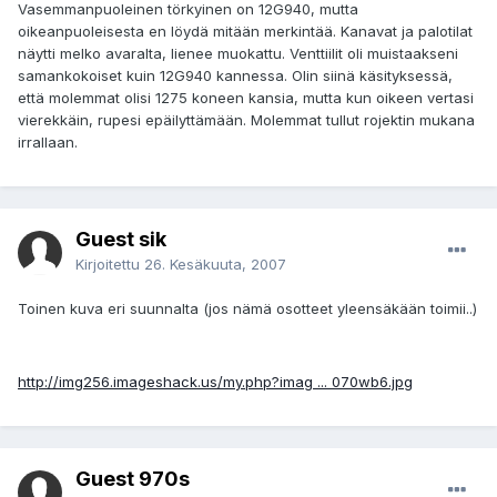
Vasemmanpuoleinen törkyinen on 12G940, mutta
oikeanpuoleisesta en löydä mitään merkintää. Kanavat ja palotilat
näytti melko avaralta, lienee muokattu. Venttiilit oli muistaakseni
samankokoiset kuin 12G940 kannessa. Olin siinä käsityksessä,
että molemmat olisi 1275 koneen kansia, mutta kun oikeen vertasi
vierekkäin, rupesi epäilyttämään. Molemmat tullut rojektin mukana
irrallaan.
Guest sik
Kirjoitettu
26. Kesäkuuta, 2007
Toinen kuva eri suunnalta (jos nämä osotteet yleensäkään toimii..)
http://img256.imageshack.us/my.php?imag ... 070wb6.jpg
Guest 970s