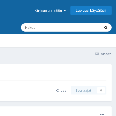
Luo uusi käyttäjätili
Kirjaudu sisään
Sisältö
Jaa
Seuraajat
0