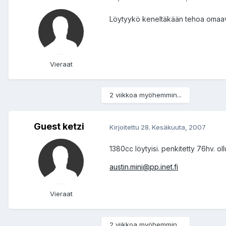
Löytyykö keneltäkään tehoa omaavaa 
Vieraat
2 viikkoa myöhemmin...
Guest ketzi
Kirjoitettu
28. Kesäkuuta, 2007
1380cc löytyisi. penkitetty 76hv. ol
austin.mini@pp.inet.fi
Vieraat
2 viikkoa myöhemmin...