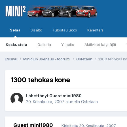
Selaa
Sisältö
Tulostaulukko
Kalenteri
Keskustelu
Galleria
Ylläpito
Aktiiviset käyttäjät
Etusivu
Miniclub Joensuu -foorumi
Ostetaan
1300 tehokas k
1300 tehokas kone
Lähettänyt Guest mini1980
20. Kesäkuuta, 2007
alueella
Ostetaan
Guest mini1980
Kirjoitettu
20. Kesäkuuta, 2007