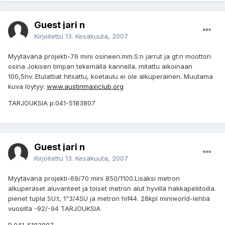
Guest jari n
Kirjoitettu
13. Kesäkuuta, 2007
Myytävänä projekti-76 mini osineen.mm.S:n jarrut ja gt:n moottori
osina Jokisen timpan tekemällä kannella. mitattu aikoinaan
100,5hv. Etulattiat hitsattu, koetaulu ei ole alkuperäinen. Muutama
kuva löytyy:
www.austinmaxiclub.org
TARJOUKSIA p.041-5183807
Guest jari n
Kirjoitettu
13. Kesäkuuta, 2007
Myytävänä projekti-69/70 mini 850/1100.Lisäksi metron
alkuperäset aluvanteet ja toiset metron alut hyvillä hakkapeliitoilla.
pienet tupla SU:t, 1"3/4SU ja metron hif44. 28kpl miniworld-lehtiä
vuosilta -92/-94 TARJOUKSIA