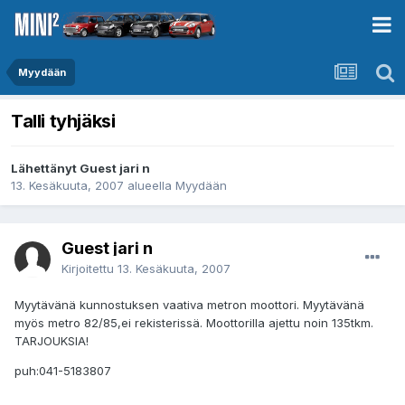
Myydään
Talli tyhjäksi
Lähettänyt Guest jari n
13. Kesäkuuta, 2007
alueella
Myydään
Guest jari n
Kirjoitettu
13. Kesäkuuta, 2007
Myytävänä kunnostuksen vaativa metron moottori. Myytävänä
myös metro 82/85,ei rekisterissä. Moottorilla ajettu noin 135tkm.
TARJOUKSIA!
puh:041-5183807