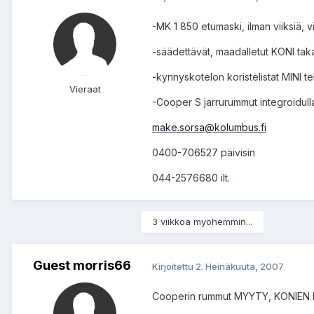
-MK 1 850 etumaski, ilman viiksiä, 
-säädettävät, maadalletut KONI taka
-kynnyskotelon koristelistat MINI te
Vieraat
-Cooper S jarrurummut integroidulla
make.sorsa@kolumbus.fi
0400-706527 päivisin
044-2576680 ilt.
3 viikkoa myöhemmin...
Guest morris66
Kirjoitettu
2. Heinäkuuta, 2007
Cooperin rummut MYYTY, KONIEN hinna