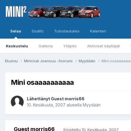
Selaa
Sisältö
Tulostaulukko
Kalenteri
Keskustelu
Galleria
Ylläpito
Aktiiviset käyttäjät
Etusivu
Miniclub Joensuu -foorumi
Myydään
Mini osaaaaaa
Mini osaaaaaaaaaa
Lähettänyt Guest morris66
10. Kesäkuuta, 2007
alueella
Myydään
Guest morris66
Kirjoitettu
10. Kesäkuuta, 2007