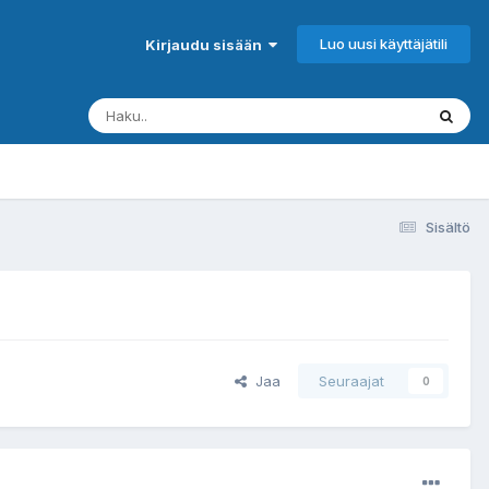
Luo uusi käyttäjätili
Kirjaudu sisään
Sisältö
Jaa
Seuraajat
0