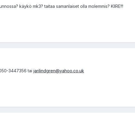
unnossa? käykö mk3? taitaa samanlaiset olla molemmis? KIIRE!!!
n 050-3447356 tai
jarilindgren@yahoo.co.uk