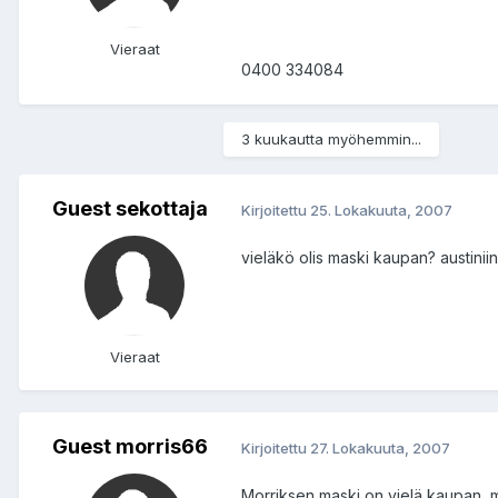
Vieraat
0400 334084
3 kuukautta myöhemmin...
Guest sekottaja
Kirjoitettu
25. Lokakuuta, 2007
vieläkö olis maski kaupan? austinii
Vieraat
Guest morris66
Kirjoitettu
27. Lokakuuta, 2007
Morriksen maski on vielä kaupan, ma