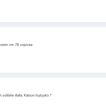
eseen vm-78 sopivaa
n soittele illalla. Katson löytyykö ?