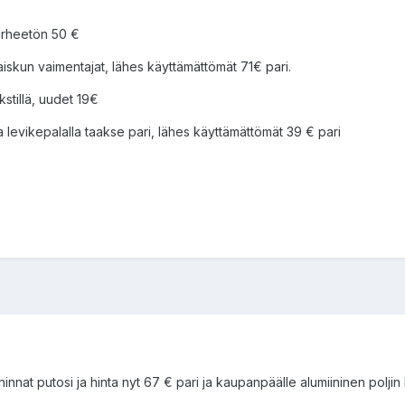
virheetön 50 €
iskun vaimentajat, lähes käyttämättömät 71€ pari.
kstillä, uudet 19€
 levikepalalla taakse pari, lähes käyttämättömät 39 € pari
t putosi ja hinta nyt 67 € pari ja kaupanpäälle alumiininen poljin l