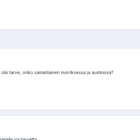
n olis tarve, onko samanlainen morriksessa ja austinissa?
ilaile jos tarvetta