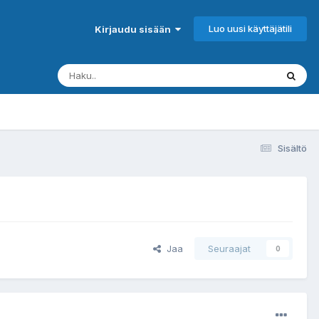
Luo uusi käyttäjätili
Kirjaudu sisään
Sisältö
Jaa
Seuraajat
0