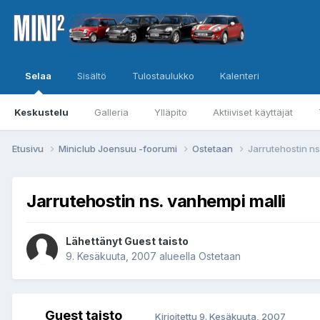
Selaa
Sisältö
Tulostaulukko
Kalenteri
Keskustelu
Galleria
Ylläpito
Aktiiviset käyttäjät
Etusivu
Miniclub Joensuu -foorumi
Ostetaan
Jarrutehostin ns
Jarrutehostin ns. vanhempi malli
Lähettänyt Guest taisto
9. Kesäkuuta, 2007
alueella
Ostetaan
Guest taisto
Kirjoitettu
9. Kesäkuuta, 2007